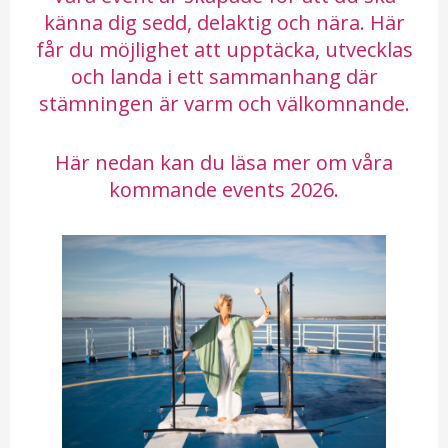
känna dig sedd, delaktig och nära. Här
får du möjlighet att upptäcka, utvecklas
och landa i ett sammanhang där
stämningen är varm och välkomnande.
Här nedan kan du läsa mer om våra
kommande events 2026.